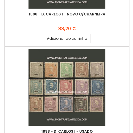
1898 - D. CARLOS I - NOVO C/CHARNEIRA
Preço
88,20 €
Adicionar ao carrinho
1898 - D. CARLOS I - USADO