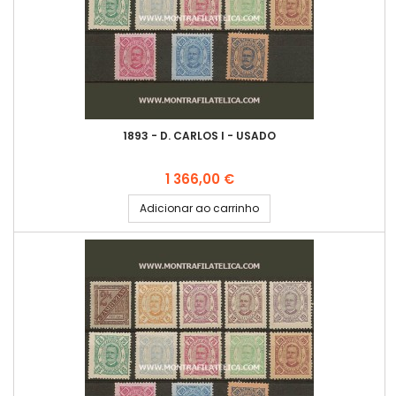
1893 - D. CARLOS I - USADO
Preço
1 366,00 €
Adicionar ao carrinho