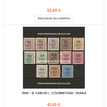
Preço
32,40 €
Adicionar ao carrinho
1903 - D. CARLOS I , C/SOBRETAXA- USADO
Preço
61,00 €