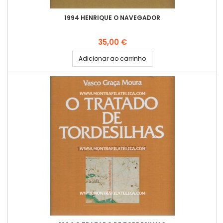
1994 HENRIQUE O NAVEGADOR
Preço
35,00 €
Adicionar ao carrinho