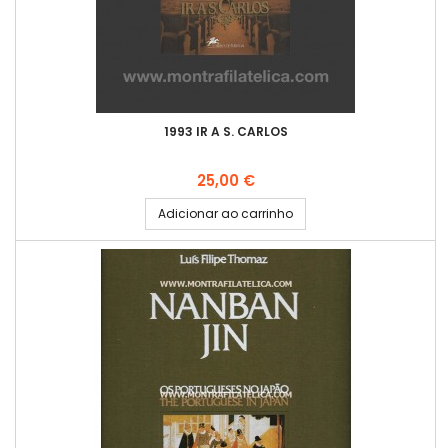
1993 IR A S. CARLOS
Preço
25,00 €
Adicionar ao carrinho