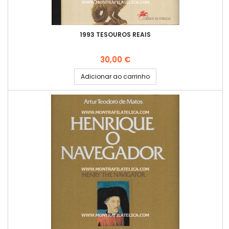
1993 TESOUROS REAIS
Preço
30,00 €
Adicionar ao carrinho