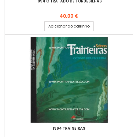
1994 O TRATADO DE TORDESILHAS
Preço
40,00 €
Adicionar ao carrinho
1994 TRAINEIRAS