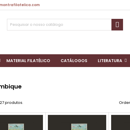
ntrafilatelica.com

MATERIAL FILATÉLICO
CATÁLOGOS
LITERATURA
mbique
27 produtos.
Orden