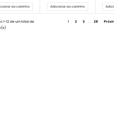
cionar ao carrinho
Adicionar ao carrinho
Adici
 1-12 de um total de
1
2
3
…
28
Próx
o(s)