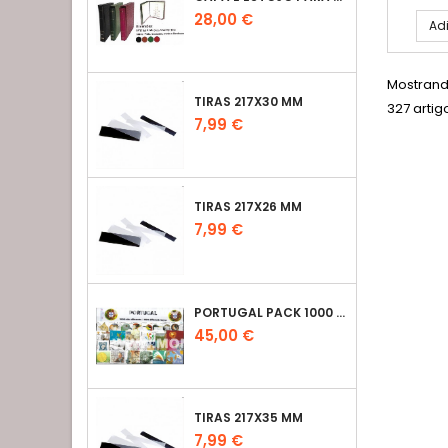
Preço
28,00 €
Adi
Mostrando
TIRAS 217X30 MM
327 artig
Preço
7,99 €
TIRAS 217X26 MM
Preço
7,99 €
PORTUGAL PACK 1000 SELOS USADOS - USADO
Preço
45,00 €
TIRAS 217X35 MM
Preço
7,99 €