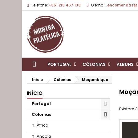
Telefone:
+351 213 467 133
O email:
encomendas@mo
PORTUGAL
CÓLONIAS
ÁLBUNS
Início
Cólonias
Moçambique
Moça
INÍCIO
Portugal
Existem 3
Cólonias
África
Angola