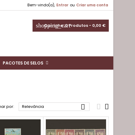
Bem-vindo(a),
Entrar
ou
Criar uma conta
shopping_cart
Carrinho:
0
Produtos - 0,00 €
PACOTES DE SELOS



ar por:
Relevância