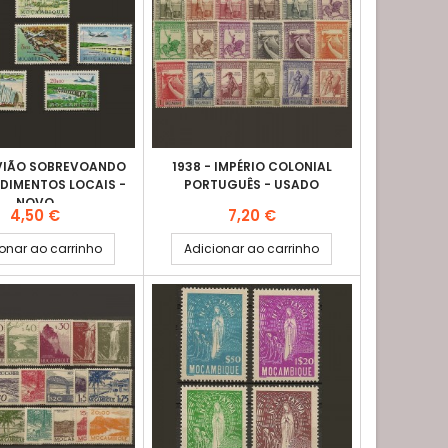
AVIÃO SOBREVOANDO
1938 - IMPÉRIO COLONIAL
DIMENTOS LOCAIS -
PORTUGUÊS - USADO
NOVO
Preço
Preço
4,50 €
7,20 €
onar ao carrinho
Adicionar ao carrinho