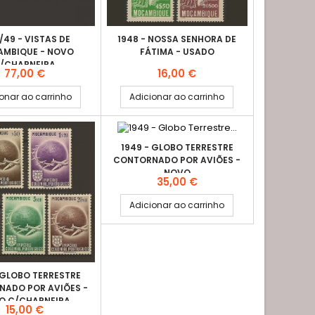
/49 - VISTAS DE
1948 - NOSSA SENHORA DE
MBIQUE - NOVO
FÁTIMA - USADO
/CHARNEIRA
Preço
Preço
77,00 €
16,00 €
onar ao carrinho
Adicionar ao carrinho
1949 - GLOBO TERRESTRE
CONTORNADO POR AVIÕES -
NOVO
Preço
35,00 €
Adicionar ao carrinho
 GLOBO TERRESTRE
ADO POR AVIÕES -
O C/CHARNEIRA
Preço
15,00 €