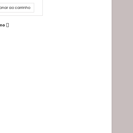
onar ao carrinho
imo
