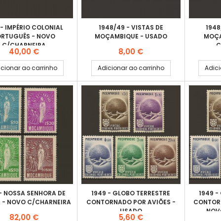
 - IMPÉRIO COLONIAL
1948/49 - VISTAS DE
1948
ORTUGUÊS - NOVO
MOÇAMBIQUE - USADO
MOÇA
C/CHARNEIRA
C
Preço
Preço
40,00 €
8,00 €
cionar ao carrinho
Adicionar ao carrinho
Adici
 - NOSSA SENHORA DE
1949 - GLOBO TERRESTRE
1949 -
 - NOVO C/CHARNEIRA
CONTORNADO POR AVIÕES -
CONTORN
USADO
NOV
Preço
Preço
82,00 €
5,60 €