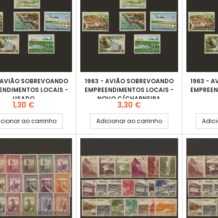
- AVIÃO SOBREVOANDO
1963 - AVIÃO SOBREVOANDO
1963 - 
ENDIMENTOS LOCAIS -
EMPREENDIMENTOS LOCAIS -
EMPREEN
USADO
NOVO C/CHARNEIRA
Preço
Preço
1,30 €
3,30 €
cionar ao carrinho
Adicionar ao carrinho
Adici