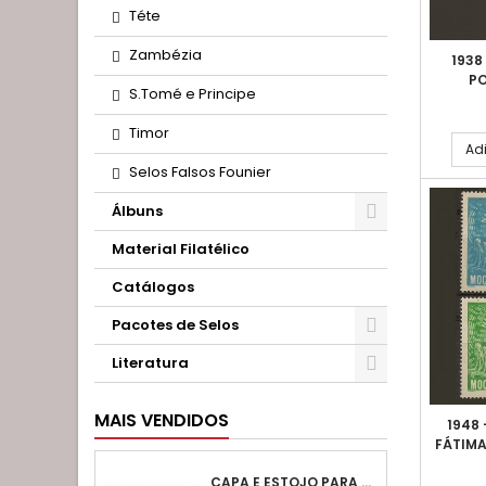
Téte
Zambézia
1938
P
S.Tomé e Principe
Timor
Adi
Selos Falsos Founier
Álbuns
Material Filatélico
Catálogos
Pacotes de Selos
Literatura
MAIS VENDIDOS
1948
FÁTIMA
CAPA E ESTOJO PARA ÁLBUNS PORTUGAL E COLÓNIAS