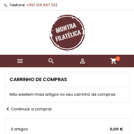
Telefone:
+351 213 467 133
0



shopping_cart
CARRINHO DE COMPRAS
Não existem mais artigos no seu carrinho de compras
chevron_left
Continuar a comprar
0 artigos
0,00 €